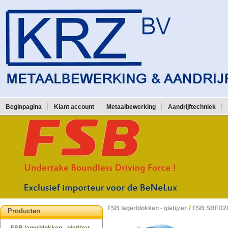
Beginpagina
Klant account
Metaalbewerking
Aandrijftechniek
/
FSB lagerblokken - gietijzer
FSB SBFD2
Producten