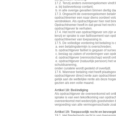
17.2. Tenzij anders overeengekomen vindt be
a. bij balieverkoop contant;
b. in alle overige gevallen binnen dertig d
17.3. Ongeacht de overeengekomen betaling
opdrachtnemer een naar diens oordeel vold
verstrekken. Als opdrachtgever hier niet binn
Opdrachtnemer heeft in dat geval het recht
opdrachtgever te verhalen.
17.4. Het recht van opdrachtgever om zijn 
tenzij er sprake is van faillissement van o
opdrachtnemer van toepassing is.
17.5. De volledige vordering tot betaling is 
a. een betalingstermijn is overschreden;
b. opdrachtgever failliet is gegaan of surs
c. beslag op zaken of vorderingen van opd
d. opdrachtgever (vennootschap) wordt ont
e. opdrachtgever (natuurlijk persoon) het v
schuldsanering,
onder curatele wordt gesteld of overlijdt.
17.6. Wanneer betaling niet heeft plaatsg
opdrachtgever direct rente aan opdrachtnem
gelijk aan de wettelijke rente als deze hog
gezien als een volle maand.
Artikel 18: Beëindiging
Als opdrachtgever de overeenkomst wil ont
sprake is van een tekortkoming van opdrac
overeenkomst met wederzijds goedvinden be
vergoeding van alle vermogensschade zoals
Artikel 19: Toepasselijk recht en bevoegd
19.1. Het Nederlands recht is van toepassin