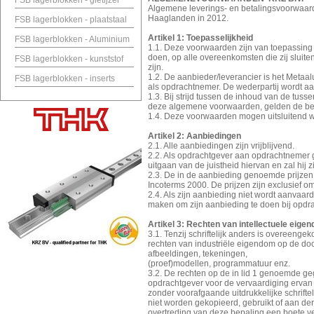
FSB lagerblokken - gietijzer
Algemene leverings- en betalingsvoorwaar
Haaglanden in 2012.
FSB lagerblokken - plaatstaal
Artikel 1: Toepasselijkheid
FSB lagerblokken - Aluminium
1.1. Deze voorwaarden zijn van toepassing 
doen, op alle overeenkomsten die zij sluit
FSB lagerblokken - kunststof
zijn.
1.2. De aanbieder/leverancier is het Metaa
FSB lagerblokken - inserts
als opdrachtnemer. De wederpartij wordt a
1.3. Bij strijd tussen de inhoud van de tu
deze algemene voorwaarden, gelden de bep
1.4. Deze voorwaarden mogen uitsluitend w
Artikel 2: Aanbiedingen
2.1. Alle aanbiedingen zijn vrijblijvend.
2.2. Als opdrachtgever aan opdrachtnemer 
uitgaan van de juistheid hiervan en zal hij
2.3. De in de aanbieding genoemde prijzen z
Incoterms 2000. De prijzen zijn exclusief o
2.4. Als zijn aanbieding niet wordt aanvaard
maken om zijn aanbieding te doen bij opdra
Artikel 3: Rechten van intellectuele eige
3.1. Tenzij schriftelijk anders is overeen
rechten van industriële eigendom op de do
afbeeldingen, tekeningen,
(proef)modellen, programmatuur enz.
3.2. De rechten op de in lid 1 genoemde g
opdrachtgever voor de vervaardiging ervan
zonder voorafgaande uitdrukkelijke schrift
niet worden gekopieerd, gebruikt of aan d
overtreding van deze bepaling een boete v