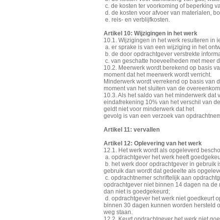
c. de kosten ter voorkoming of beperking v
d. de kosten voor afvoer van materialen, bo
e. reis- en verblijfkosten.
Artikel 10: Wijzigingen in het werk
10.1. Wijzigingen in het werk resulteren in 
a. er sprake is van een wijziging in het ontw
b. de door opdrachtgever verstrekte informa
c. van geschatte hoeveelheden met meer
10.2. Meerwerk wordt berekend op basis van
moment dat het meerwerk wordt verricht.
Minderwerk wordt verrekend op basis van d
moment van het sluiten van de overeenkom
10.3. Als het saldo van het minderwerk dat
eindafrekening 10% van het verschil van de
geldt niet voor minderwerk dat het
gevolg is van een verzoek van opdrachtne
Artikel 11: vervallen
Artikel 12: Oplevering van het werk
12.1. Het werk wordt als opgeleverd besc
a. opdrachtgever het werk heeft goedgekeu
b. het werk door opdrachtgever in gebruik
gebruik dan wordt dat gedeelte als opgele
c. opdrachtnemer schriftelijk aan opdrachtg
opdrachtgever niet binnen 14 dagen na de m
dan niet is goedgekeurd;
d. opdrachtgever het werk niet goedkeurt 
binnen 30 dagen kunnen worden hersteld of
weg staan.
12.2. Keurt opdrachtgever het werk niet goed