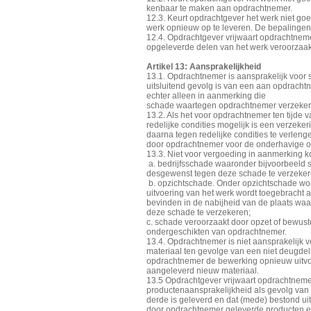
kenbaar te maken aan opdrachtnemer.
12.3. Keurt opdrachtgever het werk niet goe
werk opnieuw op te leveren. De bepalingen 
12.4. Opdrachtgever vrijwaart opdrachtnem
opgeleverde delen van het werk veroorzaak
Artikel 13: Aansprakelijkheid
13.1. Opdrachtnemer is aansprakelijk voor s
uitsluitend gevolg is van een aan opdracht
echter alleen in aanmerking die
schade waartegen opdrachtnemer verzekerd i
13.2. Als het voor opdrachtnemer ten tijde 
redelijke condities mogelijk is een verzekerin
daarna tegen redelijke condities te verleng
door opdrachtnemer voor de onderhavige ov
13.3. Niet voor vergoeding in aanmerking k
a. bedrijfsschade waaronder bijvoorbeeld s
desgewenst tegen deze schade te verzeker
b. opzichtschade. Onder opzichtschade wor
uitvoering van het werk wordt toegebracht 
bevinden in de nabijheid van de plaats wa
deze schade te verzekeren;
c. schade veroorzaakt door opzet of bewus
ondergeschikten van opdrachtnemer.
13.4. Opdrachtnemer is niet aansprakelijk
materiaal ten gevolge van een niet deugdel
opdrachtnemer de bewerking opnieuw uitvo
aangeleverd nieuw materiaal.
13.5 Opdrachtgever vrijwaart opdrachtnem
productenaansprakelijkheid als gevolg van
derde is geleverd en dat (mede) bestond uit
door opdrachtnemer geleverde producten en