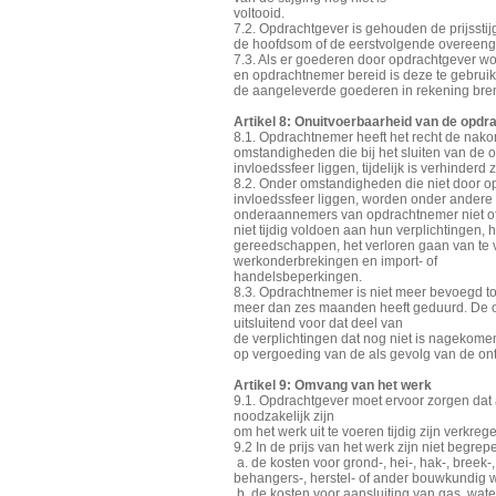
voltooid.
7.2. Opdrachtgever is gehouden de prijsstijg
de hoofdsom of de eerstvolgende overeeng
7.3. Als er goederen door opdrachtgever w
en opdrachtnemer bereid is deze te gebru
de aangeleverde goederen in rekening br
Artikel 8: Onuitvoerbaarheid van de opdr
8.1. Opdrachtnemer heeft het recht de nakomi
omstandigheden die bij het sluiten van de 
invloedssfeer liggen, tijdelijk is verhinderd
8.2. Onder omstandigheden die niet door o
invloedssfeer liggen, worden onder andere 
onderaannemers van opdrachtnemer niet o
niet tijdig voldoen aan hun verplichtingen, h
gereedschappen, het verloren gaan van te 
werkonderbrekingen en import- of
handelsbeperkingen.
8.3. Opdrachtnemer is niet meer bevoegd tot
meer dan zes maanden heeft geduurd. De o
uitsluitend voor dat deel van
de verplichtingen dat nog niet is nagekome
op vergoeding van de als gevolg van de ont
Artikel 9: Omvang van het werk
9.1. Opdrachtgever moet ervoor zorgen dat
noodzakelijk zijn
om het werk uit te voeren tijdig zijn verkreg
9.2 In de prijs van het werk zijn niet begrep
a. de kosten voor grond-, hei-, hak-, breek-,
behangers-, herstel- of ander bouwkundig 
b. de kosten voor aansluiting van gas, water,