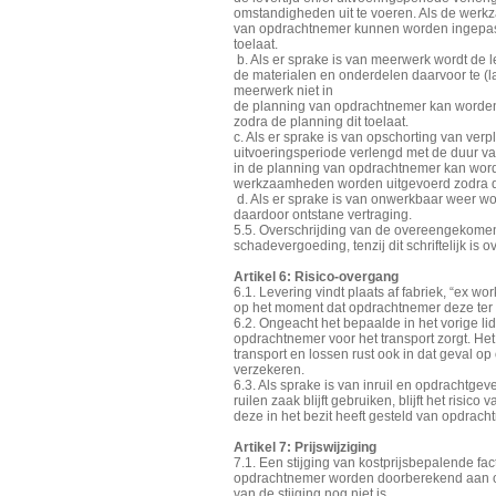
omstandigheden uit te voeren. Als de werk
van opdrachtnemer kunnen worden ingepast,
toelaat.
b. Als er sprake is van meerwerk wordt de l
de materialen en onderdelen daarvoor te (la
meerwerk niet in
de planning van opdrachtnemer kan worde
zodra de planning dit toelaat.
c. Als er sprake is van opschorting van ver
uitvoeringsperiode verlengd met de duur va
in de planning van opdrachtnemer kan word
werkzaamheden worden uitgevoerd zodra de 
d. Als er sprake is van onwerkbaar weer wor
daardoor ontstane vertraging.
5.5. Overschrijding van de overeengekomen l
schadevergoeding, tenzij dit schriftelijk i
Artikel 6: Risico-overgang
6.1. Levering vindt plaats af fabriek, “ex w
op het moment dat opdrachtnemer deze ter 
6.2. Ongeacht het bepaalde in het vorige 
opdrachtnemer voor het transport zorgt. Het 
transport en lossen rust ook in dat geval o
verzekeren.
6.3. Als sprake is van inruil en opdrachtgev
ruilen zaak blijft gebruiken, blijft het risico
deze in het bezit heeft gesteld van opdrach
Artikel 7: Prijswijziging
7.1. Een stijging van kostprijsbepalende f
opdrachtnemer worden doorberekend aan op
van de stijging nog niet is