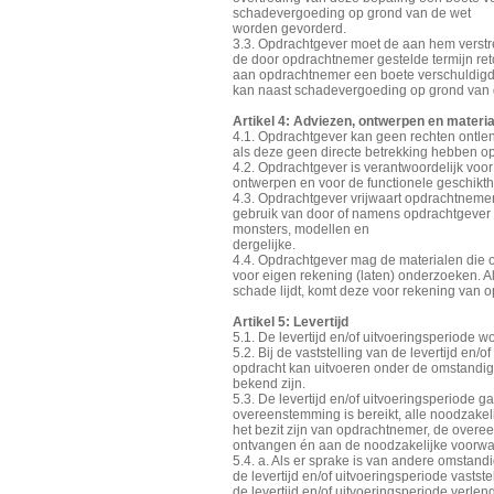
schadevergoeding op grond van de wet
worden gevorderd.
3.3. Opdrachtgever moet de aan hem verstre
de door opdrachtnemer gestelde termijn ret
aan opdrachtnemer een boete verschuldigd
kan naast schadevergoeding op grond van 
Artikel 4: Adviezen, ontwerpen en materi
4.1. Opdrachtgever kan geen rechten ontlen
als deze geen directe betrekking hebben op
4.2. Opdrachtgever is verantwoordelijk vo
ontwerpen en voor de functionele geschikt
4.3. Opdrachtgever vrijwaart opdrachtnemer
gebruik van door of namens opdrachtgever 
monsters, modellen en
dergelijke.
4.4. Opdrachtgever mag de materialen die 
voor eigen rekening (laten) onderzoeken. 
schade lijdt, komt deze voor rekening van 
Artikel 5: Levertijd
5.1. De levertijd en/of uitvoeringsperiode
5.2. Bij de vaststelling van de levertijd en/
opdracht kan uitvoeren onder de omstand
bekend zijn.
5.3. De levertijd en/of uitvoeringsperiode 
overeenstemming is bereikt, alle noodzakel
het bezit zijn van opdrachtnemer, de overe
ontvangen én aan de noodzakelijke voorwaa
5.4. a. Als er sprake is van andere omsta
de levertijd en/of uitvoeringsperiode vasts
de levertijd en/of uitvoeringsperiode verle