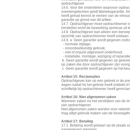
opdrachtgever.
14.6. Voor die onderdelen waarvoor opdrachtg
overeengekomen geldt fabrieksgarantie. Al
heeft gehad kennis te nemen van de inhoud 
garantie op grond van dit artikel.
14.7. Opdrachtgever moet opdrachtnemer in
herstellen en/of de bewerking opnieuw uit t
14.8. Opdrachtgever kan alleen een beroep d
opzichte van opdrachtnemer heeft voldaan.
14.9. a. Geen garantie wordt gegeven zodra
- normale slijtage;
- onoordeelkundig gebruik;
- niet of onjuist uitgevoerd onderhoud;
- installatie, montage, wijziging of reparat
b. Geen garantie wordt gegeven op gelever
op zaken die door opdrachtgever zijn voor
c. Geen garantie wordt gegeven op het keu
Artikel 15: Reclamaties
Opdrachtgever kan op een gebrek in de pres
dagen nadat hij het gebrek heeft ontdekt of
schriftelijk bij opdrachtnemer heeft gerecl
Artikel 16: Niet afgenomen zaken
Wanneer zaken na het verstrijken van de lev
van opdrachtgever.
Niet afgenomen zaken worden voor rekenin
mag altijd gebruik maken van de bevoegdhe
Artikel 17: Betaling
17.1. Betaling wordt gedaan op de plaats 
aangewezen rekening.