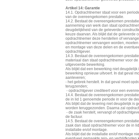
Artikel 14: Garantie
14.1. Opdrachtnemer staat voor een period
van de overeengekomen prestatie.
14.2. Bestaat de overeengekomen prestatie 
aanneming van werk dan staat opdrachtneme
deugdelijkheid van de geleverde constructie 
keuze daarvan. Als blijkt dat de geleverde co
opdrachtnemer deze herstellen of vervangen
opdrachtnemer vervangen worden, moeten
en montage van deze delen en de eventueel
opdrachtgever.
14.3. Bestaat de overeengekomen prestatie
materiaal dan staat opdrachtnemer voor de 
uitgevoerde bewerking.
Als blijkt dat een bewerking niet deugdelijk
bewerking opnieuw uitvoert. In dat geval m
aanleveren;
- het gebrek herstelt. In dat geval moet op
terugzenden;
- opdrachtgever crediteert voor een evenred
14.4. Bestaat de overeengekomen prestatie
de in lid 1 genoemde periode in voor de de
Als blijkt dat de levering niet deugdelijk 
worden teruggezonden. Daarna zal opdrach
- de zaak herstelt, vervangt of opdrachtgev
de factuur.
14.5. Bestaat de overeengekomen prestatie 
zaak dan staat opdrachtnemer voor de in li
installatie en/of montage.
Als blijkt dat de installatie en/of montage n
eventueel gemaakte reis- en verblijfkosten