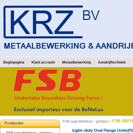
Beginpagina
Klant account
Metaalbewerking
Aandrijftechniek
FSB SBFD
/
FSB lagerblokken - gietijzer
Producten