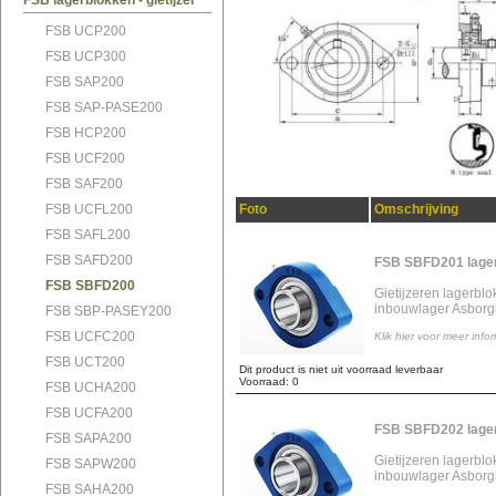
FSB lagerblokken - gietijzer
FSB UCP200
FSB UCP300
FSB SAP200
FSB SAP-PASE200
FSB HCP200
FSB UCF200
FSB SAF200
FSB UCFL200
Foto
Omschrijving
FSB SAFL200
FSB SAFD200
FSB SBFD201 lage
FSB SBFD200
Gietijzeren lagerbl
inbouwlager Asborg
FSB SBP-PASEY200
FSB UCFC200
Klik hier voor meer info
FSB UCT200
Dit product is niet uit voorraad leverbaar
Voorraad: 0
FSB UCHA200
FSB UCFA200
FSB SBFD202 lage
FSB SAPA200
Gietijzeren lagerbl
FSB SAPW200
inbouwlager Asborg
FSB SAHA200