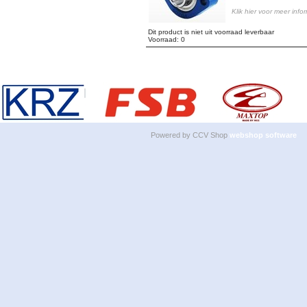
Klik hier voor meer info
Dit product is niet uit voorraad leverbaar
Voorraad: 0
Powered by CCV Shop
webshop software