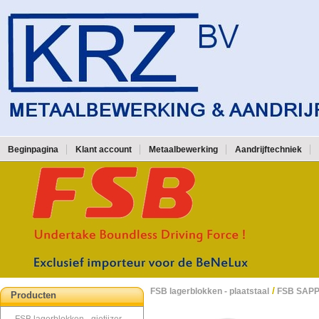
Beginpagina
Klant account
Metaalbewerking
Aandrijftechniek
/
FSB lagerblokken - plaatstaal
FSB SAPP
Producten