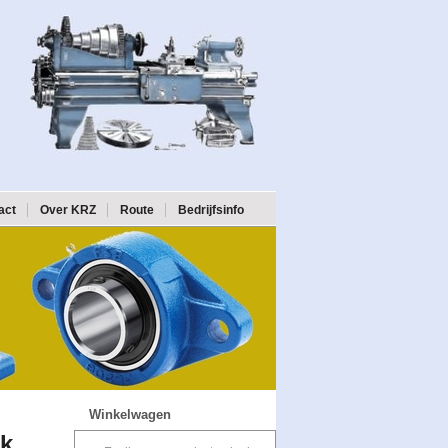
act
Over KRZ
Route
Bedrijfsinfo
Winkelwagen
ok