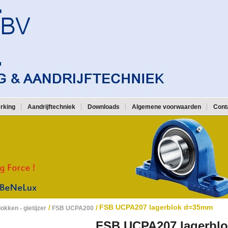
rking
Aandrijftechniek
Downloads
Algemene voorwaarden
Cont
FSB UCPA207 lagerblok d=35mm
/
/
okken - gietijzer
FSB UCPA200
FSB UCPA207 lagerbl