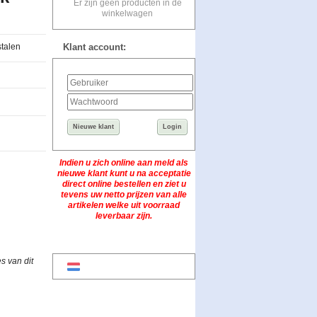
Er zijn geen producten in de
winkelwagen
stalen
Klant account:
Nieuwe klant
Login
Indien u zich online aan meld als
nieuwe klant kunt u na acceptatie
direct online bestellen en ziet u
tevens uw netto prijzen van alle
artikelen welke uit voorraad
leverbaar zijn.
s van dit