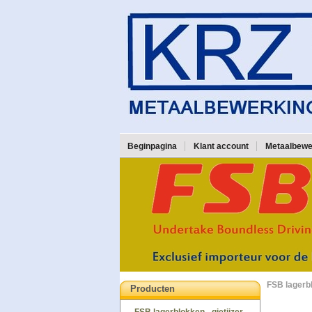
Beginpagina
Klant account
Metaalbewe
FSB lagerbl
Producten