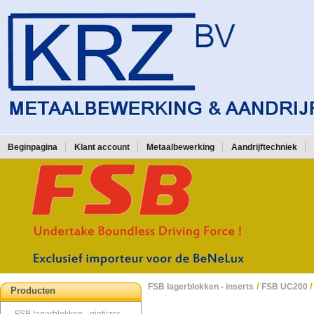
Beginpagina
Klant account
Metaalbewerking
Aandrijftechniek
/
/
FSB lagerblokken - inserts
FSB UC200
Producten